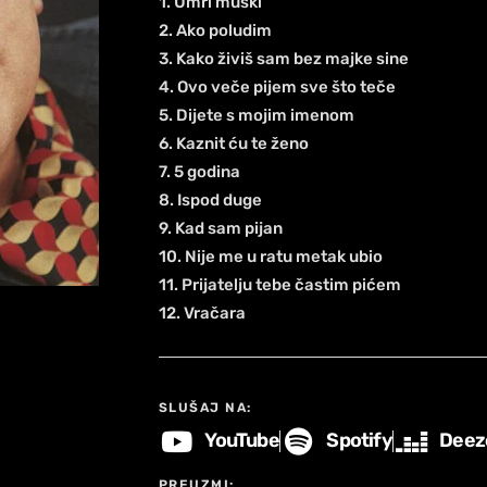
1. Umri muški
2. Ako poludim
3. Kako živiš sam bez majke sine
4. Ovo veče pijem sve što teče
5. Dijete s mojim imenom
6. Kaznit ću te ženo
7. 5 godina
8. Ispod duge
9. Kad sam pijan
10. Nije me u ratu metak ubio
11. Prijatelju tebe častim pićem
12. Vračara
SLUŠAJ NA:
YouTube
Spotify
Deez
PREUZMI: