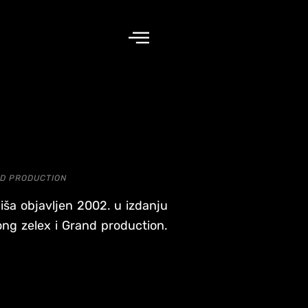
ND PRODUCTION
iša objavljen 2002. u izdanju
ng zelex i Grand production.