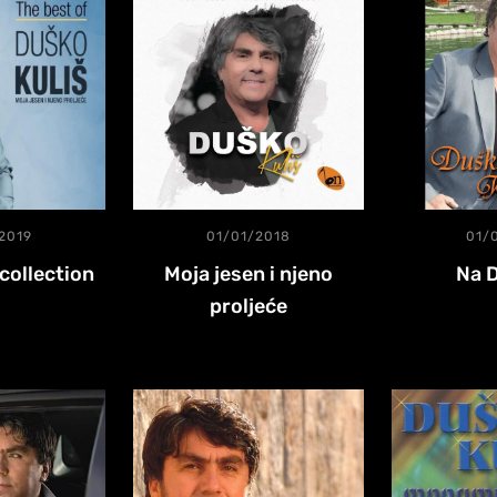
2019
01/01/2018
01/
collection
Moja jesen i njeno
Na 
proljeće