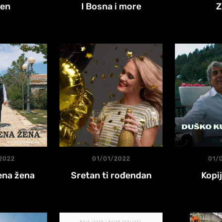
ten
I Bosna i more
Z
2022
01/01/2022
01/
ena žena
Sretan ti rođendan
Kopi