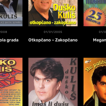
2008
01/01/2005
01/
pola grada
Otkopčano – Zakopčano
Megam