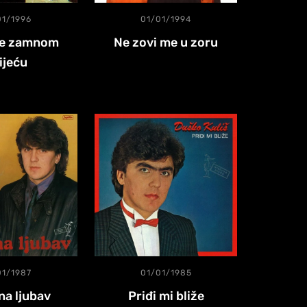
01/1996
01/01/1994
te zamnom
Ne zovi me u zoru
ijeću
01/1987
01/01/1985
a ljubav
Priđi mi bliže