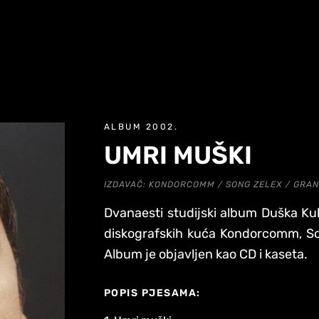
ALBUM 2002.
UMRI MUŠKI
IZDAVAČ: KONDORCOMM / SONG ZELEX / GRA
Dvanaesti studijski album Duška Kul
diskografskih kuća Kondorcomm, So
Album je objavljen kao CD i kaseta.
POPIS PJESAMA: