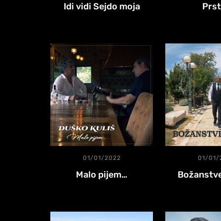
Idi vidi Sejdo moja
Prs
01/01/2022
01/01/
Malo pijem…
Božanstv