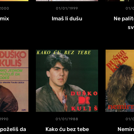
2000
01/01/1999
01/
mix
Imaš li dušu
Ne pali
sv
1990
01/01/1988
01/
poželiš da
Kako ću bez tebe
Nemirn