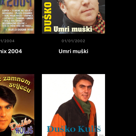
01/2004
01/01/2002
ix 2004
Umri muški