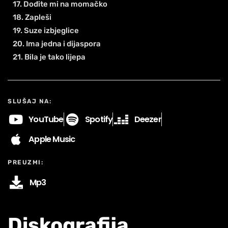
17. Dođite mi na momačko
18. Zapleši
19. Suze izbjeglice
20. Ima jedna i dijaspora
21. Bila je tako lijepa
SLUŠAJ NA:
YouTube
Spotify
Deezer
Apple Music
PREUZMI:
Mp3
Diskografija