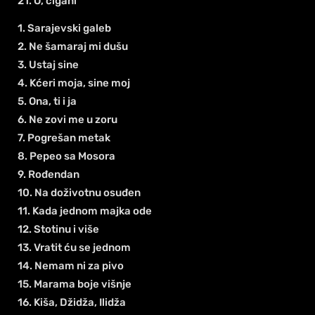
21. O, cigani
1. Sarajevski galeb
2. Ne šamaraj mi dušu
3. Ustaj sine
4. Kćeri moja, sine moj
5. Ona, ti i ja
6. Ne zovi me u zoru
7. Pogrešan metak
8. Pepeo sa Mosora
9. Rođendan
10. Na doživotnu osuđen
11. Kada jednom majka ode
12. Stotinu i više
13. Vratit ću se jednom
14. Nemam ni za pivo
15. Marama boje višnje
16. Kiša, Džidža, Ilidža