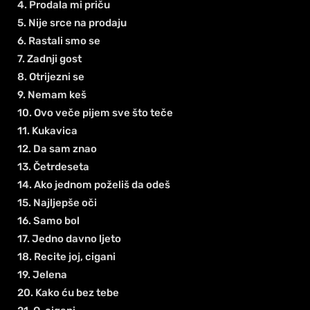
4. Prodala mi priču
5. Nije srce na prodaju
6. Rastali smo se
7. Zadnji gost
8. Otrijezni se
9. Nemam keš
10. Ovo veče pijem sve što teče
11. Kukavica
12. Da sam znao
13. Četrdeseta
14. Ako jednom poželiš da odeš
15. Najljepše oči
16. Samo bol
17. Jedno davno ljeto
18. Recite joj, cigani
19. Jelena
20. Kako ću bez tebe