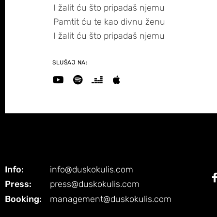
I žalit ću što pripadaš njemu
Pamtit ću te kao divnu ženu
I žalit ću što pripadaš njemu
SLUŠAJ NA:
Info:
info@duskokulis.com
Press:
press@duskokulis.com
Booking:
management@duskokulis.com