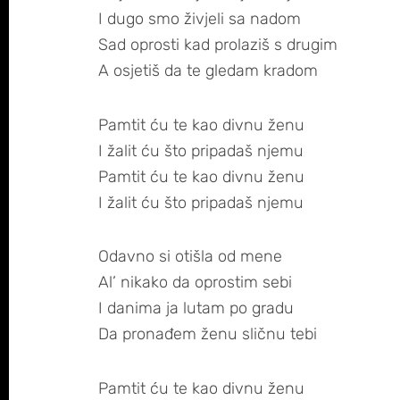
I dugo smo živjeli sa nadom
Sad oprosti kad prolaziš s drugim
A osjetiš da te gledam kradom
Pamtit ću te kao divnu ženu
I žalit ću što pripadaš njemu
Pamtit ću te kao divnu ženu
I žalit ću što pripadaš njemu
Odavno si otišla od mene
Al’ nikako da oprostim sebi
I danima ja lutam po gradu
Da pronađem ženu sličnu tebi
Pamtit ću te kao divnu ženu