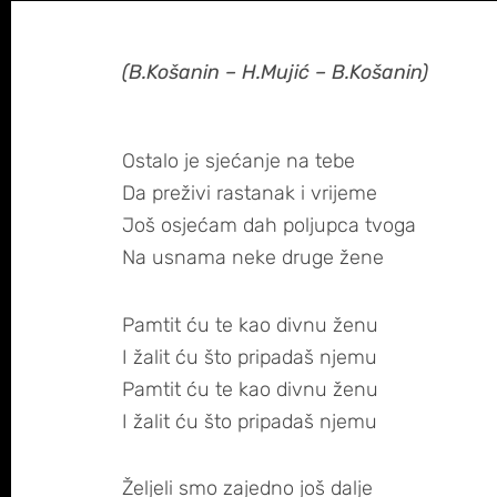
(B.Košanin – H.Mujić – B.Košanin)
Ostalo je sjećanje na tebe
Da preživi rastanak i vrijeme
Još osjećam dah poljupca tvoga
Na usnama neke druge žene
Pamtit ću te kao divnu ženu
I žalit ću što pripadaš njemu
Pamtit ću te kao divnu ženu
I žalit ću što pripadaš njemu
Željeli smo zajedno još dalje