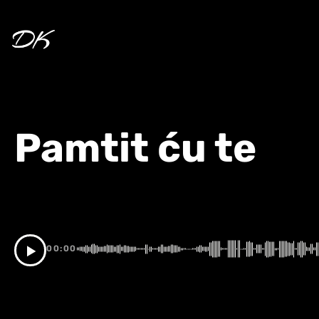
Skip
to
content
Pamtit ću te
00:00