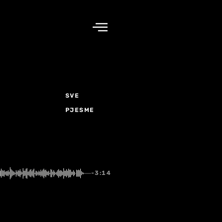
SVE
PJESME
-3:14