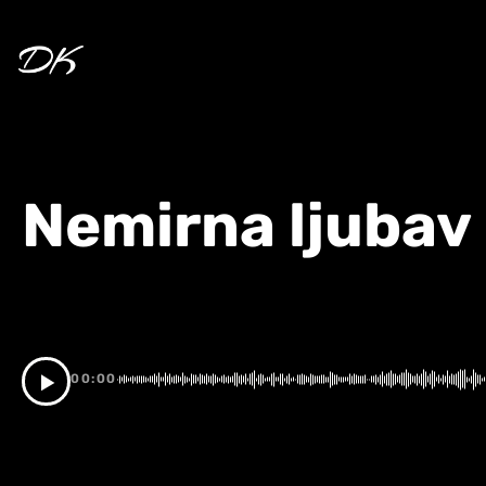
Skip
to
content
Nemirna ljubav
00:00