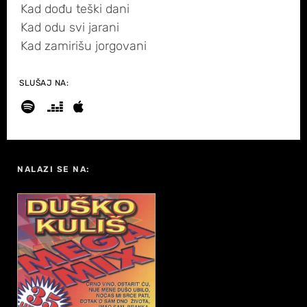
Kad dođu teški dani
Kad odu svi jarani
Kad zamirišu jorgovani
SLUŠAJ NA:
NALAZI SE NA: