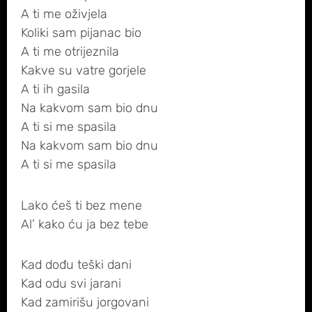
A ti me oživjela
Koliki sam pijanac bio
A ti me otrijeznila
Kakve su vatre gorjele
A ti ih gasila
Na kakvom sam bio dnu
A ti si me spasila
Na kakvom sam bio dnu
A ti si me spasila
Lako ćeš ti bez mene
Al’ kako ću ja bez tebe
Kad dođu teški dani
Kad odu svi jarani
Kad zamirišu jorgovani