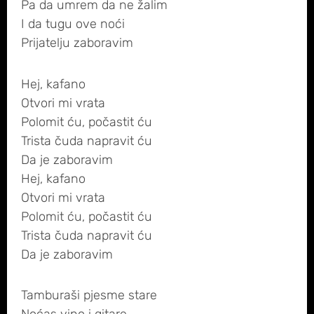
Pa da umrem da ne žalim
I da tugu ove noći
Prijatelju zaboravim
Hej, kafano
Otvori mi vrata
Polomit ću, počastit ću
Trista čuda napravit ću
Da je zaboravim
Hej, kafano
Otvori mi vrata
Polomit ću, počastit ću
Trista čuda napravit ću
Da je zaboravim
Tamburaši pjesme stare