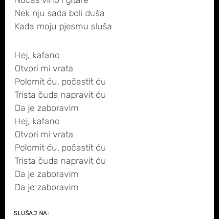
Noćas vino i gitare
Nek nju sada boli duša
Kada moju pjesmu sluša
Hej, kafano
Otvori mi vrata
Polomit ću, počastit ću
Trista čuda napravit ću
Da je zaboravim
Hej, kafano
Otvori mi vrata
Polomit ću, počastit ću
Trista čuda napravit ću
Da je zaboravim
Da je zaboravim
SLUŠAJ NA: