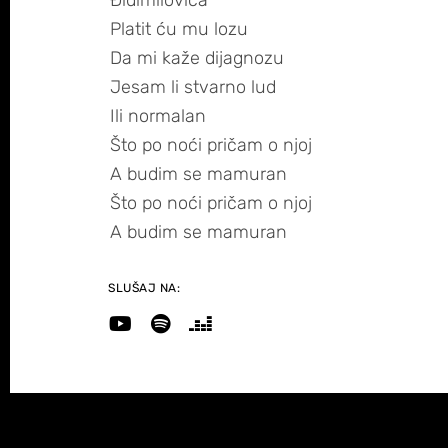
Điđimilovića
Platit ću mu lozu
Da mi kaže dijagnozu
Jesam li stvarno lud
Ili normalan
Što po noći pričam o njoj
A budim se mamuran
Što po noći pričam o njoj
A budim se mamuran
SLUŠAJ NA: