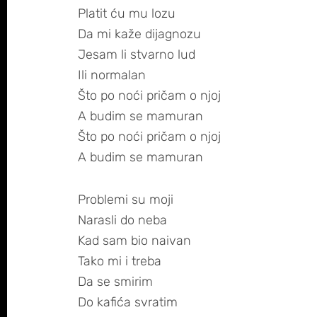
Platit ću mu lozu
Da mi kaže dijagnozu
Jesam li stvarno lud
Ili normalan
Što po noći pričam o njoj
A budim se mamuran
Što po noći pričam o njoj
A budim se mamuran
Problemi su moji
Narasli do neba
Kad sam bio naivan
Tako mi i treba
Da se smirim
Do kafića svratim