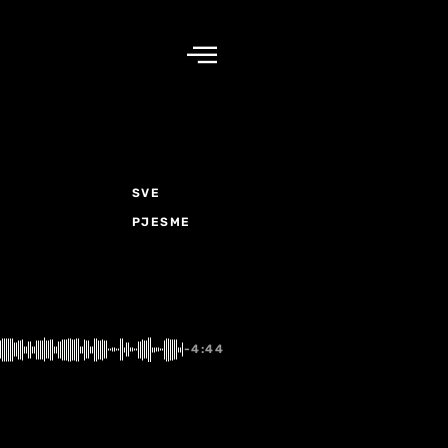
SVE
PJESME
-4:44