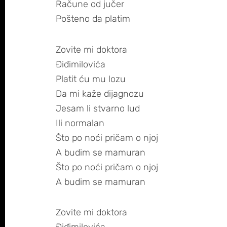
Račune od jučer
Pošteno da platim
Zovite mi doktora
Điđimilovića
Platit ću mu lozu
Da mi kaže dijagnozu
Jesam li stvarno lud
Ili normalan
Što po noći pričam o njoj
A budim se mamuran
Što po noći pričam o njoj
A budim se mamuran
Zovite mi doktora