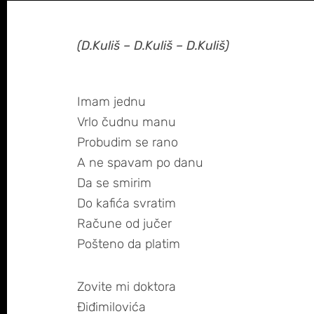
(D.Kuliš – D.Kuliš – D.Kuliš)
Imam jednu
Vrlo čudnu manu
Probudim se rano
A ne spavam po danu
Da se smirim
Do kafića svratim
Račune od jučer
Pošteno da platim
Zovite mi doktora
Điđimilovića