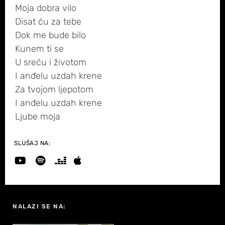
Moja dobra vilo
Disat ću za tebe
Dok me bude bilo
Kunem ti se
U sreću i životom
I anđelu uzdah krene
Za tvojom ljepotom
I anđelu uzdah krene
Ljube moja
SLUŠAJ NA:
NALAZI SE NA: