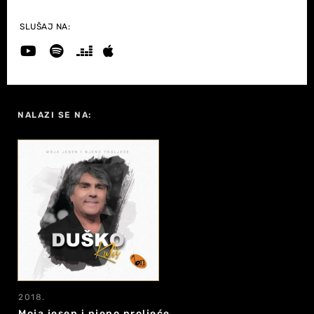
SLUŠAJ NA:
NALAZI SE NA:
2018.
Moja jesen i njeno proljeće