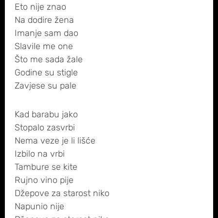
Eto nije znao
Na dodire žena
Imanje sam dao
Slavile me one
Što me sada žale
Godine su stigle
Zavjese su pale
Kad barabu jako
Stopalo zasvrbi
Nema veze je li lišće
Izbilo na vrbi
Tambure se kite
Rujno vino pije
Džepove za starost niko
Napunio nije