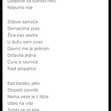
Džepove za starost niko
Napunio nije
Zidove samoće
Dernecima prao
Žice kao sestre
U dušu sam zvao
Davno me je jednom
Ostavila jedna
Cura iz ravnice
Radi propalice
Kad barabu jako
Stopalo zasvrbi
Nema veze je li lišće
Izbilo na vrbi
Tambure se kite